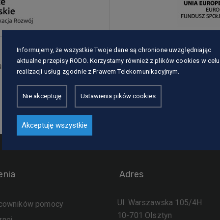
Informujemy, że wszystkie Twoje dane są chronione uwzględniając
aktualne przepisy RODO. Korzystamy również z plików cookies w celu
r OSB.ZP.462.1-464.2A/2016 na prowadzenie zajęć szkoleniowy
realizacji usług zgodnie z Prawem Telekomunikacyjnym.
Nie akceptuję
Ustawienia pików cookies
Akceptuję wszystkie
enia
Adres
Ul. Warszawska 105/4H
acowników pomocy
10-701 Olsztyn
znej