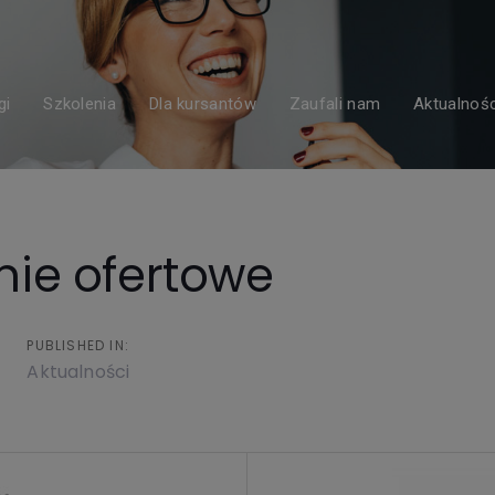
gi
Szkolenia
Dla kursantów
Zaufali nam
Aktualnośc
nie ofertowe
PUBLISHED IN:
Aktualności