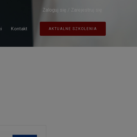
Zaloguj się
/
Zarejestruj się
i
Kontakt
AKTUALNE SZKOLENIA