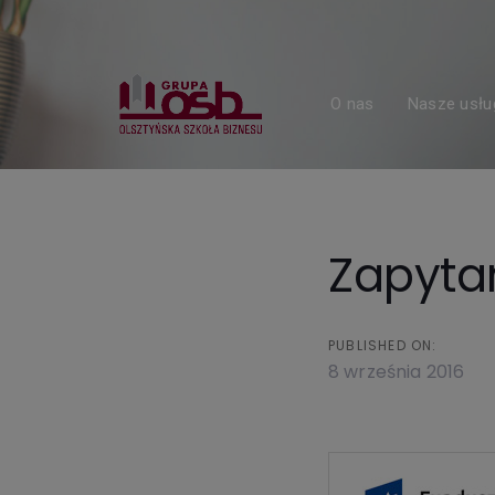
Skip
Skip
links
to
primary
navigation
O nas
Nasze usłu
Skip
to
content
Zapyta
PUBLISHED ON:
8 września 2016