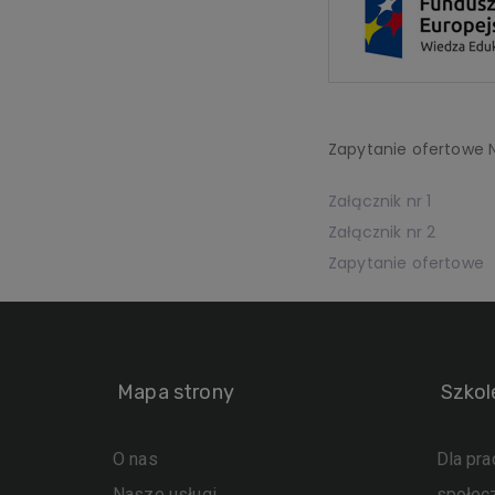
Zapytanie ofertowe N
Załącznik nr 1
Załącznik nr 2
Zapytanie ofertowe
Mapa strony
Szkol
O nas
Dla pr
Nasze usługi
społec