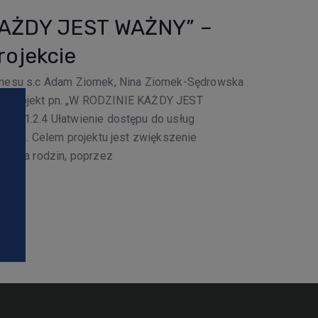
KAŻDY JEST WAŻNY” –
rojekcie
znesu s.c Adam Ziomek, Nina Ziomek-Sędrowska
zuje projekt pn. „W RODZINIE KAŻDY JEST
a 11.2.4 Ułatwienie dostępu do usług
sztyn. Celem projektu jest zwiększenie
ch dla rodzin, poprzez