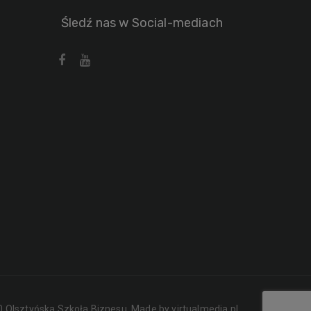
Śledź nas w Social-mediach
 Olsztyńska Szkoła Biznesu. Made by
virtualmedia.pl
.