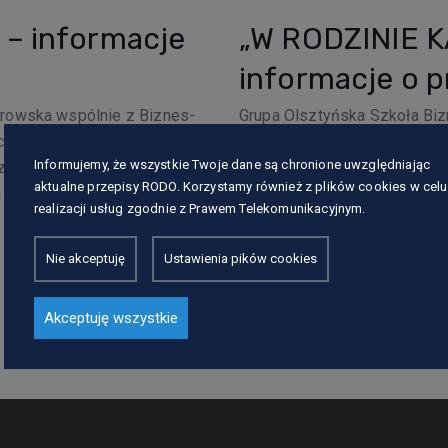
– informacje
„W RODZINIE 
informacje o p
rowska wspólnie z Biznes-
Grupa Olsztyńska Szkoła Bi
znia 2022 wspólnie realizują
od 24 sierpnia 2020 r. reali
Informujemy, że wszystkie Twoje dane są chronione uwzględniając
działania RPWM.11.02.03
WAŻNY” w ramach Poddziałani
aktualne przepisy RODO. Korzystamy również z plików cookies w celu
 integracja ze środowiskiem
społecznych – projekt ZIT Ol
realizacji usług zgodnie z Prawem Telekomunikacyjnym.
dostępności usług społeczny
Nie akceptuję
Ustawienia pików cookies
Read more
Akceptuję wszystkie