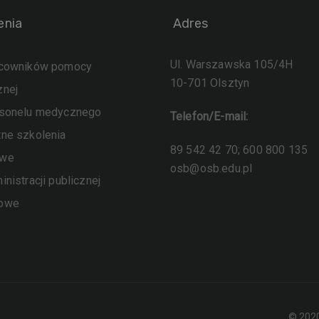
enia
Adres
Ul. Warszawska 105/4H
acowników pomocy
10-701 Olsztyn
znej
rsonelu medycznego
Telefon/E-mail:
tne szkolenia
89 542 42 70; 600 800 135
owe
osb@osb.edu.pl
inistracji publicznej
sowe
© 2020