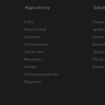
Mapa strony
Szkol
O nas
Dla pr
Nasze usługi
społec
Szkolenia
Dla pe
Dla kursantów
Bezpła
Zaufali nam
Język
Aktualności
Dla adm
Kontakt
Bizne
Polityka prywatności
Regulamin