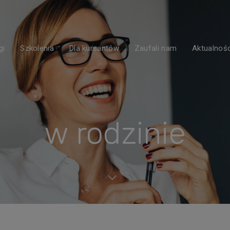
gi
Szkolenia
Dla kursantów
Zaufali nam
Aktualnośc
w rodzinie