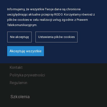
Mapa strony
Informujemy, że wszystkie Twoje dane są chronione
uwzględniając aktualne przepisy RODO. Korzystamy również z
plików cookies w celu realizacji usług zgodnie z Prawem
O nas
Telekomunikacyjnym.
Nasze usługi
Szkolenia
Nie akceptuję
Ustawienia pików cookies
Dla kursantów
Akceptuję wszystkie
Zaufali nam
Aktualności
Kontakt
Polityka prywatności
Regulamin
Szkolenia