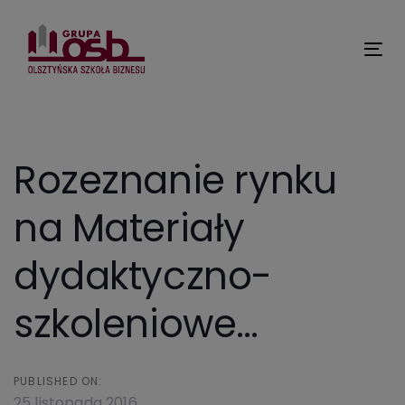
Skip
Skip
links
to
primary
Tog
navigation
nav
Skip
to
content
Rozeznanie rynku
na Materiały
dydaktyczno-
szkoleniowe…
PUBLISHED ON:
25 listopada 2016