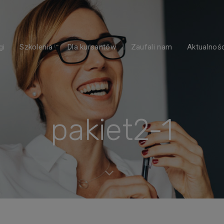
gi
Szkolenia
Dla kursantów
Zaufali nam
Aktualnośc
pakiet2-1