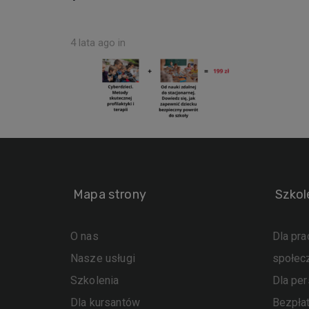
4 lata ago
in
Mapa strony
Szkol
O nas
Dla pr
Nasze usługi
społec
Szkolenia
Dla pe
Dla kursantów
Bezpła