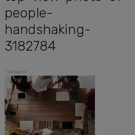
people-
handshaking-
3182784
7 lat ago
in