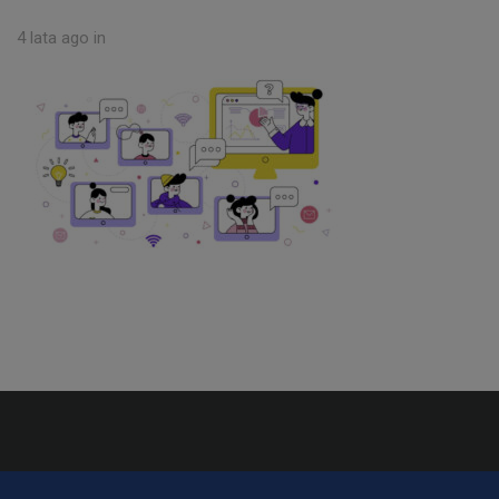
4 lata ago
in
Mapa strony