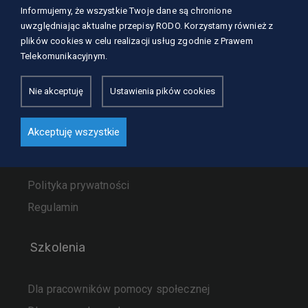
Informujemy, że wszystkie Twoje dane są chronione
uwzględniając aktualne przepisy RODO. Korzystamy również z
O nas
plików cookies w celu realizacji usług zgodnie z Prawem
Nasze usługi
Telekomunikacyjnym.
Szkolenia
Nie akceptuję
Ustawienia pików cookies
Dla kursantów
Zaufali nam
Akceptuję wszystkie
Aktualności
Kontakt
Polityka prywatności
Regulamin
Szkolenia
Dla pracowników pomocy społecznej