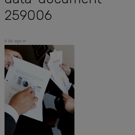
259006
6 lat ago
in