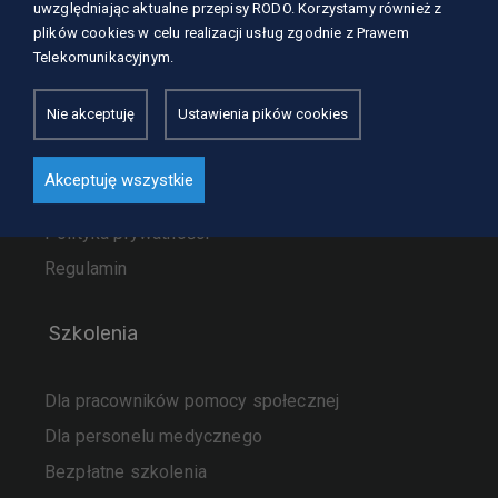
uwzględniając aktualne przepisy RODO. Korzystamy również z
Nasze usługi
plików cookies w celu realizacji usług zgodnie z Prawem
Szkolenia
Telekomunikacyjnym.
Dla kursantów
Nie akceptuję
Ustawienia pików cookies
Zaufali nam
Aktualności
Akceptuję wszystkie
Kontakt
Polityka prywatności
Regulamin
Szkolenia
Dla pracowników pomocy społecznej
Dla personelu medycznego
Bezpłatne szkolenia