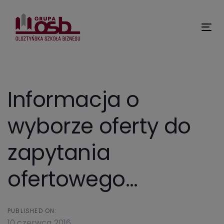
Skip
Skip
links
to
primary
Tog
navigation
nav
Skip
to
content
Informacja o
wyborze oferty do
zapytania
ofertowego…
PUBLISHED ON:
10 czerwca 2016