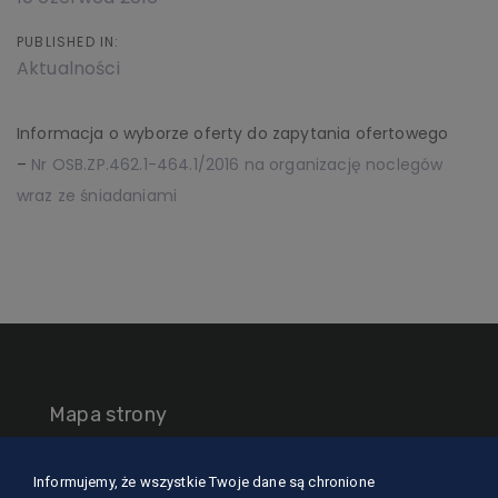
PUBLISHED IN:
Aktualności
Informacja o wyborze oferty do zapytania ofertowego
–
Nr OSB.ZP.462.1-464.1/2016 na organizację noclegów
wraz ze śniadaniami
Mapa strony
O nas
Informujemy, że wszystkie Twoje dane są chronione