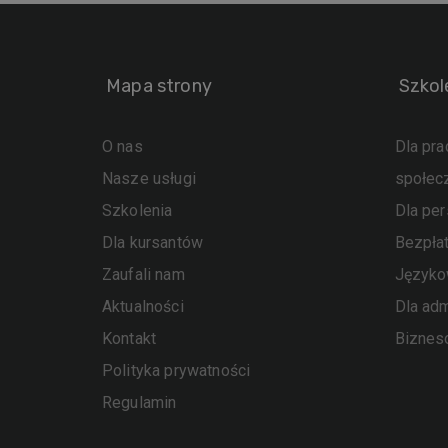
Mapa strony
Szkol
O nas
Dla pr
Nasze usługi
społec
Szkolenia
Dla pe
Dla kursantów
Bezpła
Zaufali nam
Język
Aktualności
Dla adm
Kontakt
Bizne
Polityka prywatności
Regulamin