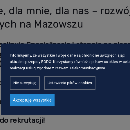
e, dla mnie, dla nas – rozwó
nych na Mazowszu
lizuje Specjalizację I stopnia na zlec
go Centrum Polityki Społecznej (Woj
Informujemy, że wszystkie Twoje dane są chronione uwzględniając
aktualne przepisy RODO. Korzystamy również z plików cookies w celu
)
w ramach projektu „Dla Ciebie, dla mn
realizacji usług zgodnie z Prawem Telekomunikacyjnym.
 społecznych na Mazowszu”, który jest
owany ze środków unijnych.
Nie akceptuję
Ustawienia pików cookies
ekcie jest całkowicie
bezpłatny!
Akceptuję wszystkie
o rekrutacji!