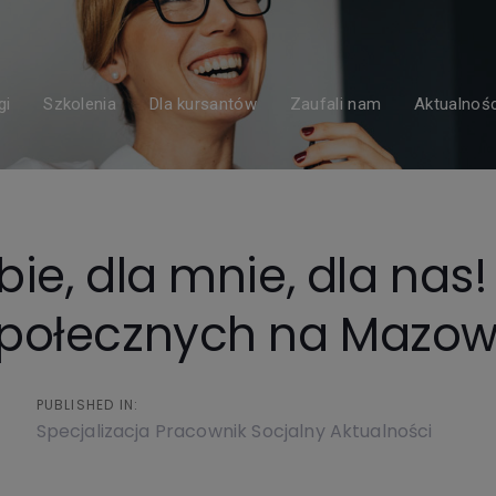
gi
Szkolenia
Dla kursantów
Zaufali nam
Aktualnośc
bie, dla mnie, dla nas
społecznych na Mazow
PUBLISHED IN:
Specjalizacja Pracownik Socjalny Aktualności