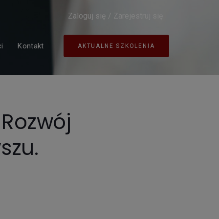
Zaloguj się
/
Zarejestruj się
i
Kontakt
AKTUALNE SZKOLENIA
! Rozwój
szu.