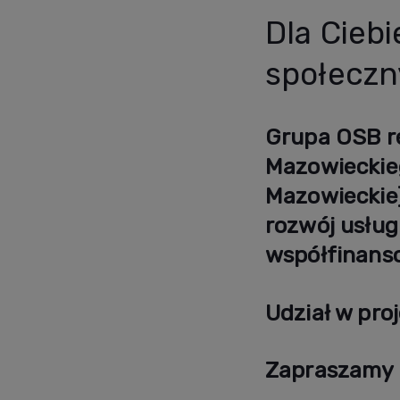
Dla Ciebi
społecz
Grupa OSB rea
Mazowieckie
Mazowieckie
rozwój usług
współfinans
Udział w proj
Zapraszamy d