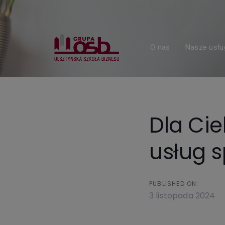
Skip
Skip
links
to
primary
navigation
O nas
Nasze usłu
Skip
to
content
Dla Cie
usług 
PUBLISHED ON:
3 listopada 2024