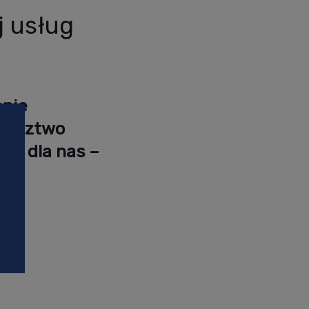
j usług
enie
ewództwo
ie, dla nas –