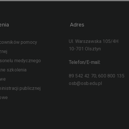
enia
Adres
Ul. Warszawska 105/4H
acowników pomocy
10-701 Olsztyn
znej
rsonelu medycznego
Telefon/E-mail:
tne szkolenia
89 542 42 70; 600 800 135
owe
osb@osb.edu.pl
inistracji publicznej
sowe