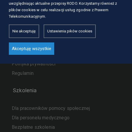
uwzględniając aktualne przepisy RODO. Korzystamy również z
Nasze usługi
plików cookies w celu realizacji usług zgodnie z Prawem
Szkolenia
Telekomunikacyjnym.
Dla kursantów
Nie akceptuję
Ustawienia pików cookies
Zaufali nam
Aktualności
Akceptuję wszystkie
Kontakt
Polityka prywatności
Regulamin
Szkolenia
Dla pracowników pomocy społecznej
Dla personelu medycznego
Bezpłatne szkolenia