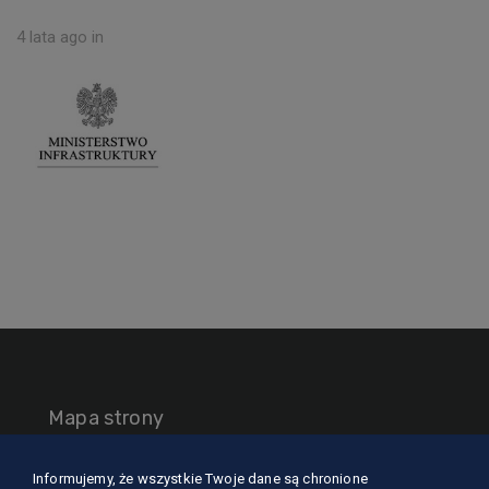
4 lata ago
in
Mapa strony
Informujemy, że wszystkie Twoje dane są chronione
O nas