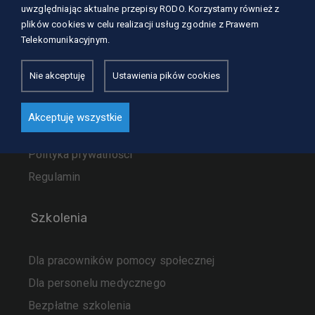
uwzględniając aktualne przepisy RODO. Korzystamy również z
Nasze usługi
plików cookies w celu realizacji usług zgodnie z Prawem
Telekomunikacyjnym.
Szkolenia
Dla kursantów
Nie akceptuję
Ustawienia pików cookies
Zaufali nam
Aktualności
Akceptuję wszystkie
Kontakt
Polityka prywatności
Regulamin
Szkolenia
Dla pracowników pomocy społecznej
Dla personelu medycznego
Bezpłatne szkolenia